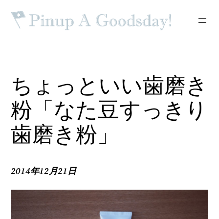
内
容
を
ス
キ
ッ
ちょっといい歯磨き
プ
粉「なた豆すっきり
歯磨き粉」
2014年12月21日