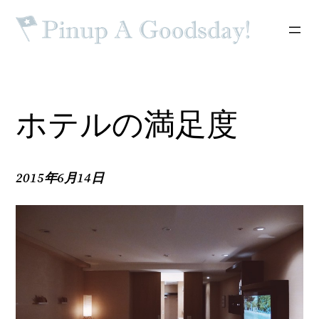
内
容
を
ス
キ
ッ
ホテルの満足度
プ
2015年6月14日